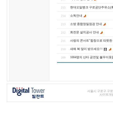
현대오일뱅크 구로공단주유소(휘
215
소독안내
214
소방 종합정밀점검 안내
213
회전문 설치공사 안내
212
사랑의 콘서트"합창으로 따뜻한 세상을"
211
새해 복 많이 받으세요^^
210
1004명의 산타 공연및 불우이웃돕기
209
서울시 구로구 구로3동
사이트개발 