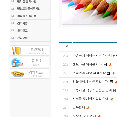
번호
마음까지 넉넉해지는 한가위 되
223
핸드타올 아껴씁시다.
222
추석연휴 집중 점검사항
221
건물내에서는 금연입니다.
220
소방시설 작동기능점검 안내
219
시설물 정기안전점검 안내
218
소독안내
217
저수조 청소 안내
216