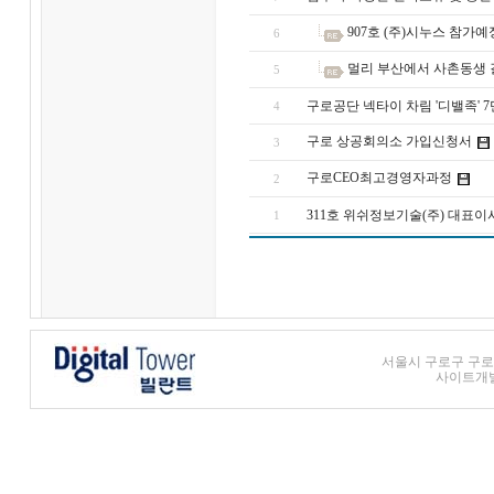
907호 (주)시누스 참가
6
멀리 부산에서 사촌동생 
5
구로공단 넥타이 차림 '디밸족' 
4
구로 상공회의소 가입신청서
3
구로CEO최고경영자과정
2
311호 위쉬정보기술(주) 대표이
1
서울시 구로구 구로3동
사이트개발 